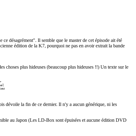
de ce désagrément". Il semble que le master de cet épisode ait été
ncienne édition de la K7, pourquoi ne pas en avoir extrait la bande
des choses plus hideuses (beaucoup plus hideuses !!) Un texte sur le


el

es

s dévoile la fin de ce dernier. Il n'y a aucun générique, ni les
ndisponible au Japon (Les LD-Box sont épuisées et aucune édition DVD